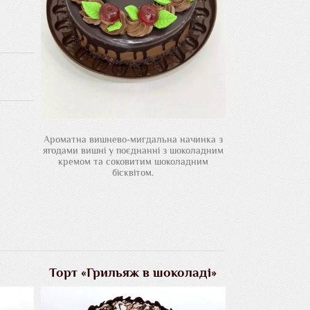
Ароматна вишнево-мигдальна начинка з
ягодами вишні у поєднанні з шоколадним
кремом та соковитим шоколадним
бісквітом.
Торт «Грильяж в шоколаді»