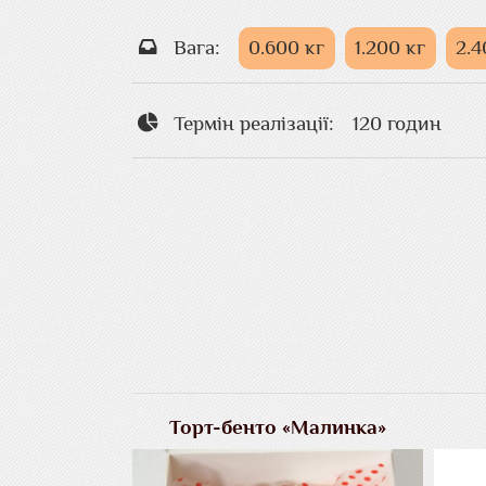
Вага:
0.600 кг
1.200 кг
2.4
Термін реалізації:
120 годин
Торт-бенто «Малинка»