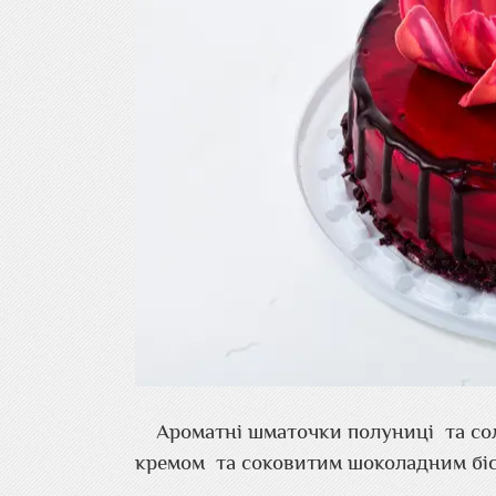
Ароматні шматочки полуниці та со
кремом та соковитим шоколадним біс