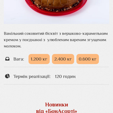
Ванільний соковитий бісквіт з вершково-карамельним
кремом у поєднанні з улюбленим вареним згущеним
молоком.
Вага:
1.200 кг
2.400 кг
0.600 кг
Термін реалізації:
120 годин
Новинки
від «БонАсорті»