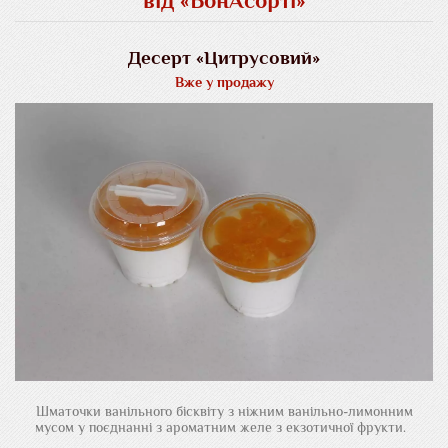
від «БонАсорті»
Десерт «Цитрусовий»
Вже у продажу
Шматочки ванільного бісквіту з ніжним ванільно-лимонним
мусом у поєднанні з ароматним желе з екзотичної фрукти.